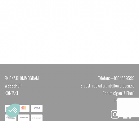
SKICKA BLOMMOGRAM
Telefon: +4684669599
WEBBSHOP
E-post: nackaforum@floweropen.se
KONTAKT
Forum vägen 17, Plan 1
131 40 NACKA