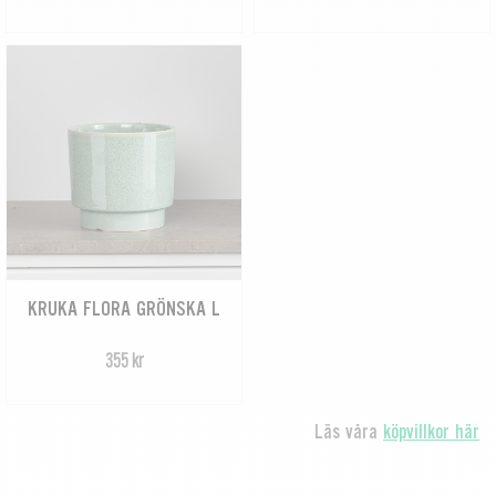
KRUKA FLORA GRÖNSKA L
355 kr
Läs våra
köpvillkor här