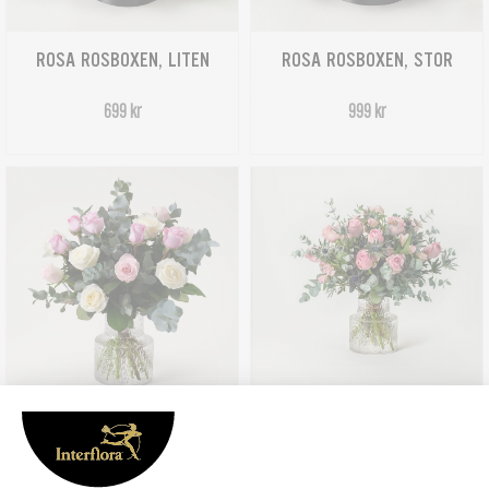
ROSA ROSBOXEN, LITEN
ROSA ROSBOXEN, STOR
699 kr
999 kr
PASTELLROSOR
ROSDRÖM
Från 499 kr
Från 579 kr