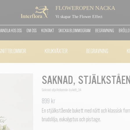
FLOWEROPEN NACKA
Vi skapar The Flower Effect
HANDLA HOS OSS
OM OSS
KONTAKT
SKICKA BLOMMOGRAM
BEGRAVNING
BRÖLLO
SNITTBLOMMOR
KRUKVÄXTER
BEGRAVNING
K
SAKNAD, STJÄLKSTÅE
Saknad-stjalkstaende-bukett_34
899 kr
En stjälkstående bukett med nätt och klassisk form
brudslöja, eukalyptus och pistage.