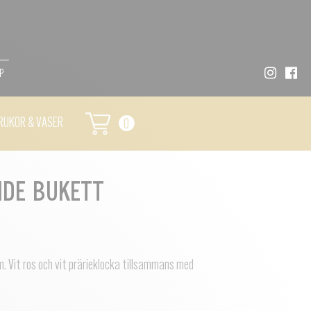
P
RUKOR & VASER
0
NDE BUKETT
. Vit ros och vit prärieklocka tillsammans med