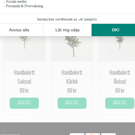
Handbukett
Handbukett
Handbukett
Saknad
Kärlek
Älskad
89 kr
89 kr
89 kr
LÄGG TILL
LÄGG TILL
LÄGG TILL