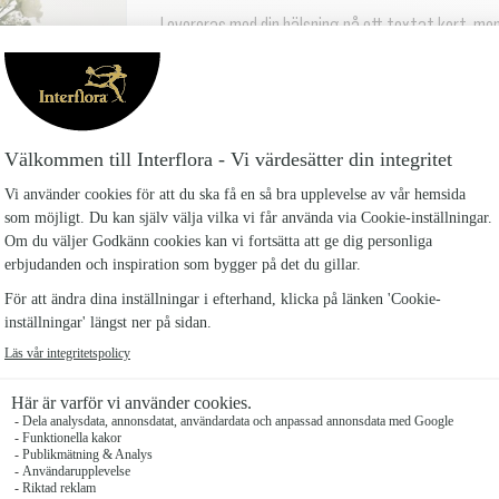
Levereras med din hälsning på ett textat kort, men
som tillval här nedan och butiken väljer färg som p
Om du närvarar på begravningen, kan du beställa h
begravningsplatsen.
Beställ senast 2 dagar innan begravningen. Vi leverer
Antal