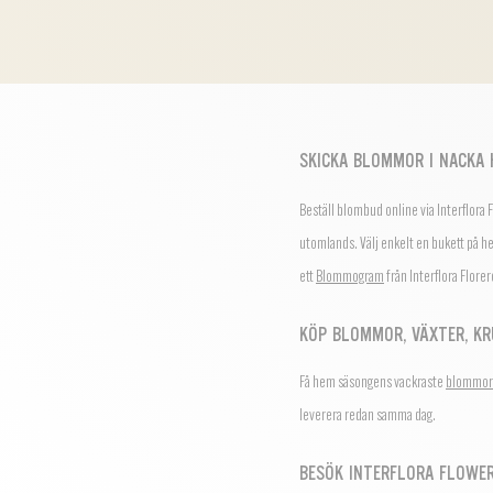
SKICKA BLOMMOR I NACKA
Beställ blombud online via Interflora
utomlands.
Välj enkelt en bukett på h
ett
Blommogram
från Interflora Flore
KÖP BLOMMOR, VÄXTER, KR
Få hem säsongens vackraste
blommor
leverera redan samma dag.
BESÖK INTERFLORA FLOWE