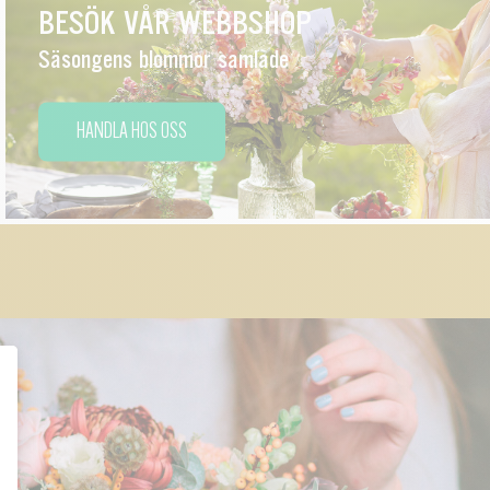
BESÖK VÅR WEBBSHOP
Säsongens blommor samlade
HANDLA HOS OSS