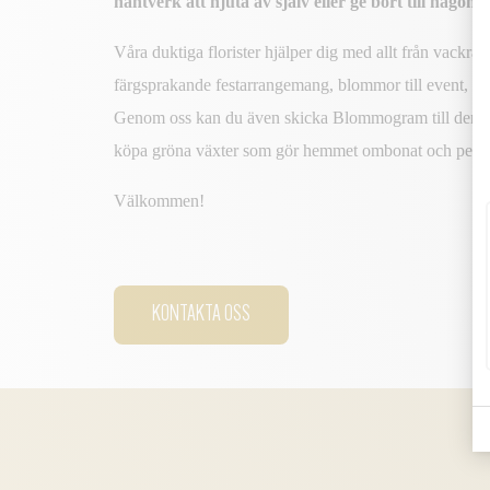
hantverk att njuta av själv eller ge bort till någon 
Våra duktiga florister hjälper dig med allt från vackra v
färgsprakande festarrangemang, blommor till event, br
Genom oss kan du även skicka Blommogram till den d
köpa gröna växter som gör hemmet ombonat och perso
Välkommen!
KONTAKTA OSS