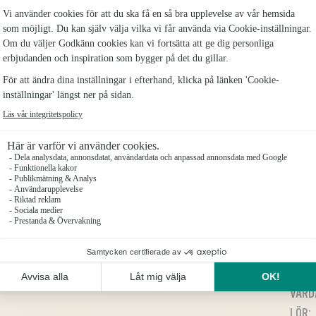
annan.
ardagsbuketter till
öllop och begravning.
u bryr dig om och
nligt.
ÖPP
VARDA
LÖR: 