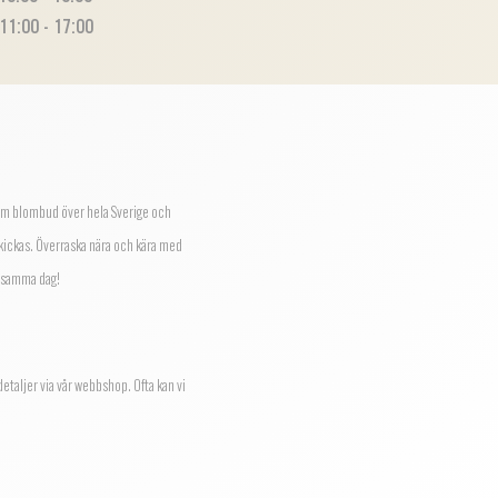
11:00 - 17:00
m blombud över hela Sverige och
skickas.
Överraska nära och kära med
a samma dag!
taljer via vår webbshop. Ofta kan vi