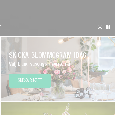
P
SKICKA BLOMMOGRAM IDAG
Välj bland säsongsfavoriterna
SKICKA BUKETT