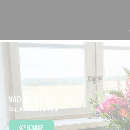
VAD DU ÄN VILL SÄGA
Säg det med blommor
KÖP BLOMMOR