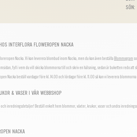
SÖN: 
 HOS INTERFLORA FLOWEROPEN NACKA
 Floreropen Nacka. Vi kan leverera blombud inom Nacka, men du kan även beställa
Blommogram
so
emsidan, fyll i vem du vill skicka blommorna till och skriv en hälsning, sedan är buketten redo att 
ropen Nacka beställ vardagar före kl. 14.00 och lördagar före kl. 11.00 så kan vi leverera blommorn
UKOR & VASER I VÅR WEBBSHOP
och inredningsdetaljer! Beställ enkelt hem blommor, växter, krukor, vaser och andra inredningsde
ROPEN NACKA