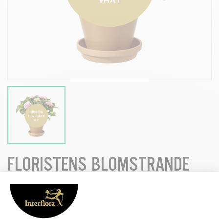
FLORISTENS BLOMSTRANDE
VÄXT MELLAN
Floristens-blomstrande-vaxt-Mellan_76