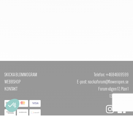
SKICKA BLOMMOGRAM
Telefon: +4684669599
WEBBSHOP
E-post: nackaforum@floweropen.se
KONTAKT
Forum vägen 17, Plan 1
131 40 NACKA