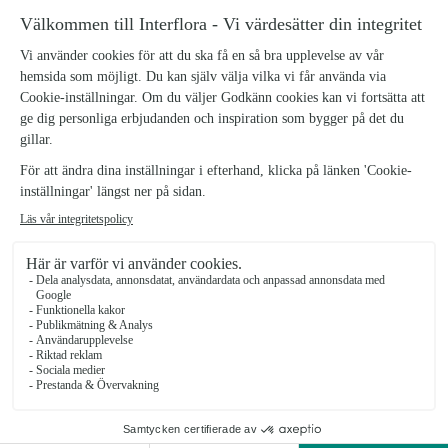
299 kr
Floristens blomstrande krukväxt innebär att våra kunniga florister
väljer ut en vacker blommande växt i säsong. Låt våra florister hjälpa
dig att uppvakta och överraska - enklare kan det inte bli!
Den lilla växten kan vara en lägre liten blommande växt, medan
mellan och stor kan vara en något större växt med blommande blad.
Sortimentet varierar mellan olika säsonger.
Antal
KÖP