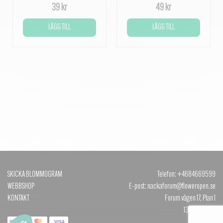
39 kr
49 kr
LÄGG TILL
LÄGG TILL
SKICKA BLOMMOGRAM
Telefon: +4684669599
WEBBSHOP
E-post: nackaforum@floweropen.se
KONTAKT
Forum vägen 17, Plan 1
131 40 NACKA