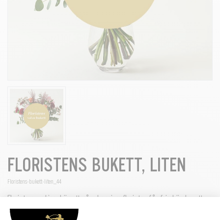
FLORISTENS BUKETT, LITEN
Floristens-bukett-liten_44
Floristens val innebär att våra kunniga florister får fria händer att
skapa en vacker, handbunden bukett med säsongens blommor och