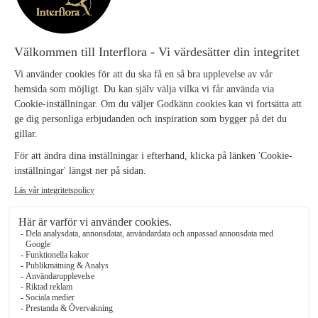
färger. Låt våra florister hjälpa dig att uppvakta och överraska -
enklare kan det inte bli!
Floristens bukett, liten
299 kr
Floristens bukett, mellan 399 kr
399 kr
Floristens bukett, stor
499 kr
Floristens bukett, lyx
699 kr
Antal