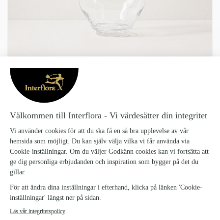
VAS BLÅKLOCKA
Vas-Blaklocka_62
145 kr
Blåklocka är en munblåst vas i klarglas och framtagen för de