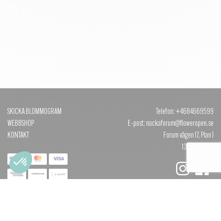
SKICKA BLOMMOGRAM
Telefon: +4684669599
WEBBSHOP
E-post: nackaforum@floweropen.se
KONTAKT
Forum vägen 17, Plan 1
131 40 NACKA