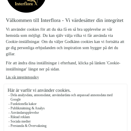
tistlar och grönt.
Alstroemerian levereras oftast knoppig men kommer att slå ut och
blomma vackert och länge.
Rosdröm, liten
579 kr
Rosdröm, mellan
799 kr
Rosdröm, stor
1129 kr
Antal