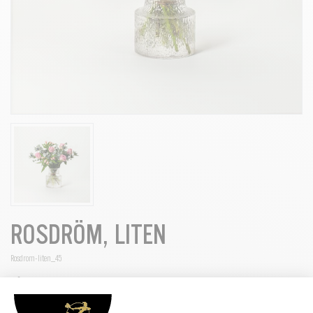
ROSDRÖM, LITEN
Rosdrom-liten_45
Vår fantastiska Rosdröm, en favorit för rosälskaren som vill ha lite
romantik och grönt! Innehåller förutom rosor även alstroemeria,