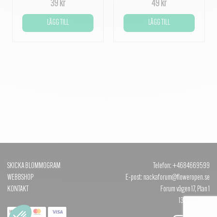
39 kr
49 kr
LÄGG TILL
LÄGG TILL
SKICKA BLOMMOGRAM
Telefon: +4684669599
WEBBSHOP
E-post: nackaforum@floweropen.se
KONTAKT
Forum vägen 17, Plan 1
131 40 NACKA