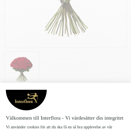
40 RÖDA ROSOR
40-roda-rosor_45
3999 kr
Visa vad du känner med Beställ vår bukett med 40 röda rosor och låt