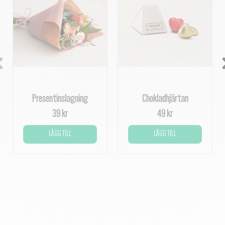
Presentinslagning
Chokladhjärtan
39 kr
49 kr
LÄGG TILL
LÄGG TILL