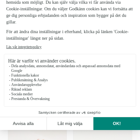
dess och kraft bli en symbol för din oändliga kärlek. Denna
imponerande bukett med 40 röda rosor är det perfekta sättet att
Antal
KÖP
LÄGG TILL DET LILLA EXTRA