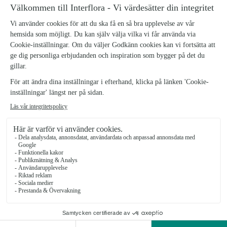
som blir ett blickfång vart den än står.
Boxen är en dekoration av röda rosor och grönt. Boxens diameter är
ca 14,5 cm.
Blommorna är dekorerade i stickmassa och dekorationen bör vattnas
Antal
KÖP