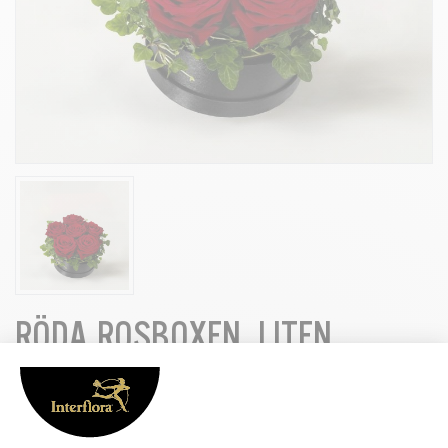
RÖDA ROSBOXEN, LITEN
Roda-rosboxen-liten_54
699 kr
Uppvakta någon med denna ljuvliga box- en lyxig gåva och present