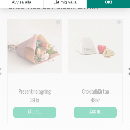
LÄGG TILL DET LILLA EXTRA
Presentinslagning
Chokladhjärtan
39 kr
49 kr
LÄGG TILL
LÄGG TILL