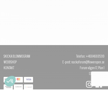
SKICKA BLOMMOGRAM
Telefon: +4684669599
WEBBSHOP
E-post: nackaforum@floweropen.se
KONTAKT
Forum vägen 17, Plan 1
131 40 NACKA