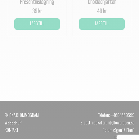
Presentinslagning
Chokladhjärtan
39 kr
49 kr
LÄGG TILL
LÄGG TILL
SKICKA BLOMMOGRAM
Telefon: +4684669599
WEBBSHOP
E-post: nackaforum@floweropen.se
KONTAKT
Forum vägen 17, Plan 1
131 40 NACKA