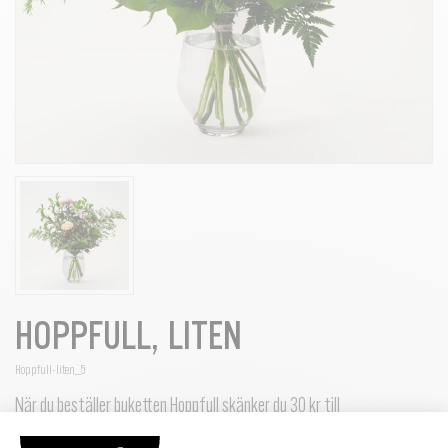
HOPPFULL, LITEN
Hoppfull-liten_5
När du beställer buketten Hoppfull skänker du 30 kr till
Cancerfondens livsviktiga arbete. Mottagaren får ett speciellt kort