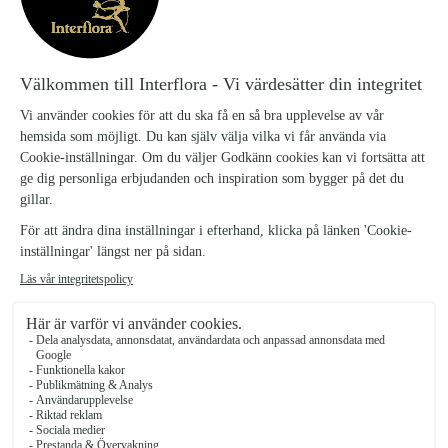
där detta framgår.
Det här är en bukett för den som gillar det lite vilda, trendiga och
romantiska! Hoppfull är ljuvlig i pudriga rosa och aprikosa toner som
Hoppfull, liten
349 kr
Hoppfull, mellan
459 kr
Hoppfull, stor
549 kr
Antal